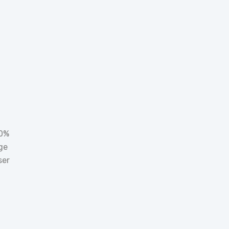
90%
ge
ser