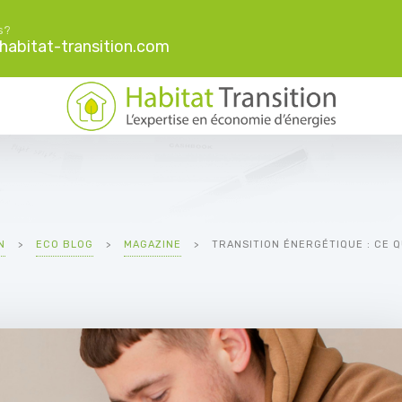
s?
abitat-transition.com
N
>
ECO BLOG
>
MAGAZINE
>
TRANSITION ÉNERGÉTIQUE : CE 