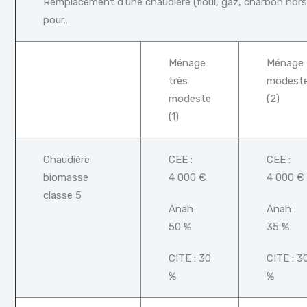
Remplacement d’une chaudière (fioul, gaz, charbon hor
pour…
Ménage
Ménage
très
modest
modeste
(2)
(1)
Chaudière
CEE :
CEE :
biomasse
4 000 €
4 000 €
classe 5
Anah :
Anah :
50 %
35 %
CITE : 30
CITE : 3
%
%