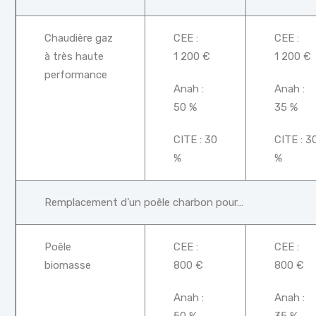
Chaudière gaz
CEE :
CEE :
à très haute
1 200 €
1 200 €
performance
Anah :
Anah :
50 %
35 %
CITE : 30
CITE : 3
%
%
Remplacement d’un poêle charbon pour…
Poêle
CEE :
CEE :
biomasse
800 €
800 €
Anah :
Anah :
50 %
35 %