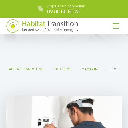
Appeler un conseiller
09 80 80 80 73
HABITAT TRANSITION
>
ECO BLOG
>
MAGAZINE
>
LES AIDES POUR CHANGER DE CHAUDIERE